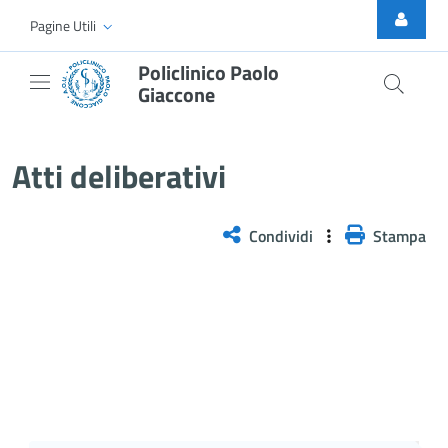
Skip to Main Content
Pagine Utili
Policlinico Paolo
Giaccone
Atti Deliberativi
Atti deliberativi
Condividi
Stampa