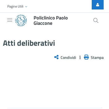
Skip to Main Content
Pagine Utili
Policlinico Paolo
Giaccone
Atti Deliberativi
Atti deliberativi
Condividi
Stampa