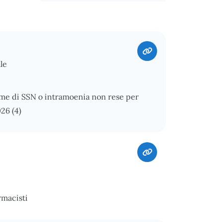
le
ime di SSN o intramoenia non rese per
026 (4)
rmacisti