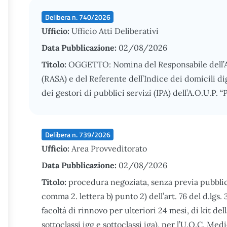
Delibera n. 740/2026
Ufficio:
Ufficio Atti Deliberativi
Data Pubblicazione:
02/08/2026
Titolo:
OGGETTO: Nomina del Responsabile dell’A
(RASA) e del Referente dell’Indice dei domicili di
dei gestori di pubblici servizi (IPA) dell’A.O.U.P. 
Delibera n. 739/2026
Ufficio:
Area Provveditorato
Data Pubblicazione:
02/08/2026
Titolo:
procedura negoziata, senza previa pubblica
comma 2. lettera b) punto 2) dell’art. 76 del d.lgs.
facoltà di rinnovo per ulteriori 24 mesi, di kit del
sottoclassi igg e sottoclassi iga), per l’U.O.C. Med