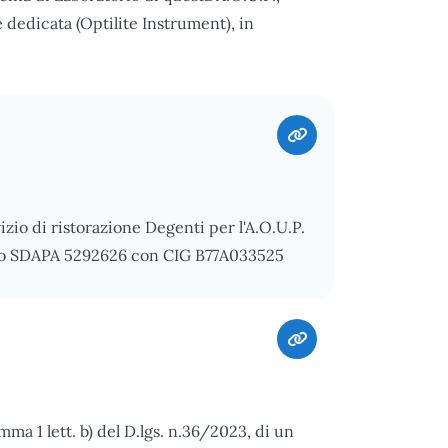
dedicata (Optilite Instrument), in
io di ristorazione Degenti per l'A.O.U.P.
fico SDAPA 5292626 con CIG B77A033525
mma 1 lett. b) del D.lgs. n.36/2023, di un