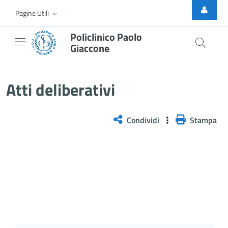
Skip to Main Content
Pagine Utili
Policlinico Paolo
Giaccone
Atti Deliberativi
Atti deliberativi
Condividi
Stampa