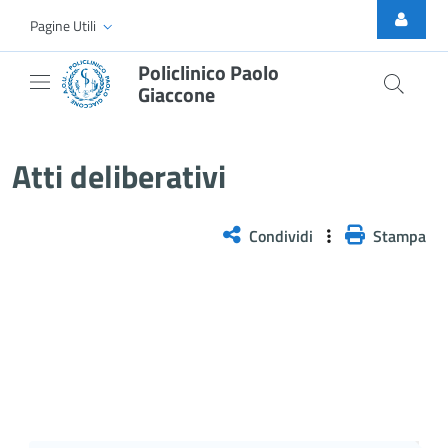
Skip to Main Content
Pagine Utili
Policlinico Paolo
Giaccone
Atti Deliberativi
Atti deliberativi
Condividi
Stampa