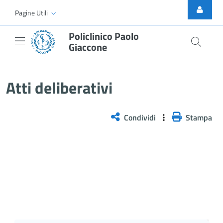
Skip to Main Content
Pagine Utili
Policlinico Paolo
Giaccone
Atti Deliberativi
Atti deliberativi
Condividi
Stampa