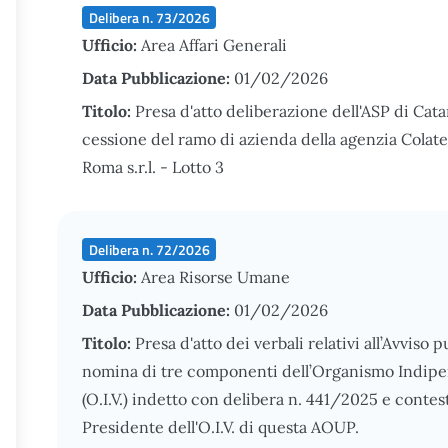
Delibera n. 73/2026
Ufficio:
Area Affari Generali
Data Pubblicazione:
01/02/2026
Titolo:
Presa d'atto deliberazione dell'ASP di Catani
cessione del ramo di azienda della agenzia Colatei 
Roma s.r.l. - Lotto 3
Delibera n. 72/2026
Ufficio:
Area Risorse Umane
Data Pubblicazione:
01/02/2026
Titolo:
Presa d'atto dei verbali relativi all’Avviso p
nomina di tre componenti dell’Organismo Indipe
(O.I.V.) indetto con delibera n. 441/2025 e cont
Presidente dell'O.I.V. di questa AOUP.