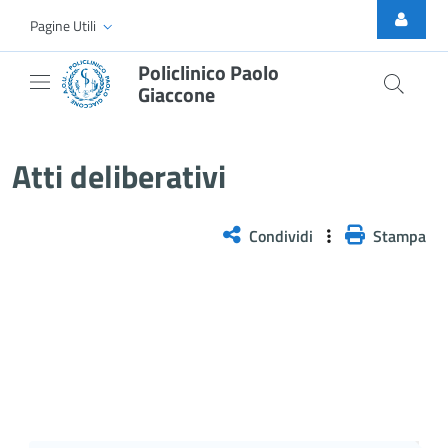
Skip to Main Content
Pagine Utili
Policlinico Paolo
Giaccone
Atti Deliberativi
Atti deliberativi
Condividi
Stampa