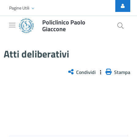
Skip to Main Content
Pagine Utili
Policlinico Paolo
Giaccone
Atti Deliberativi
Atti deliberativi
Condividi
Stampa