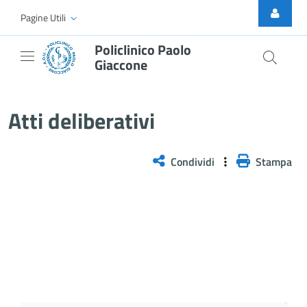
Skip to Main Content
Pagine Utili
Policlinico Paolo
Giaccone
Atti Deliberativi
Atti deliberativi
Condividi
Stampa