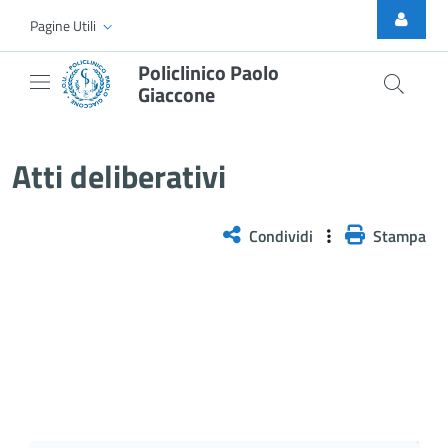
Skip to Main Content
Pagine Utili
Policlinico Paolo
Giaccone
Atti Deliberativi
Atti deliberativi
Condividi
Stampa