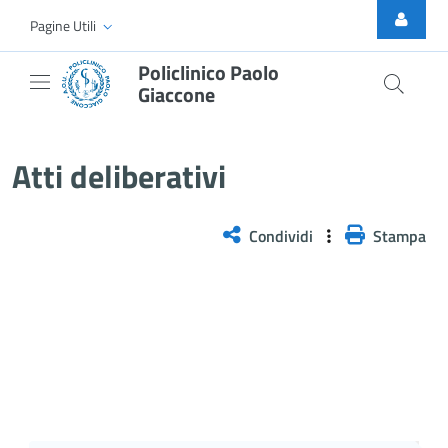
Skip to Main Content
Pagine Utili
Policlinico Paolo
Giaccone
Atti Deliberativi
Atti deliberativi
Condividi
Stampa