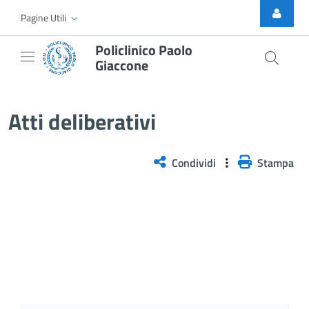
Skip to Main Content
Pagine Utili
Policlinico Paolo
Giaccone
Atti Deliberativi
Atti deliberativi
Condividi
Stampa