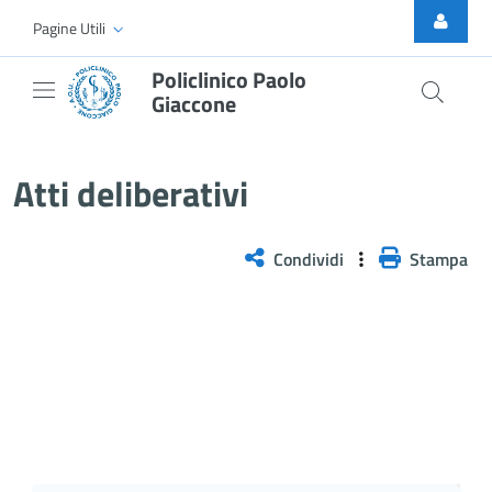
Skip to Main Content
Pagine Utili
Policlinico Paolo
Giaccone
Atti Deliberativi
Atti deliberativi
Condividi
Stampa