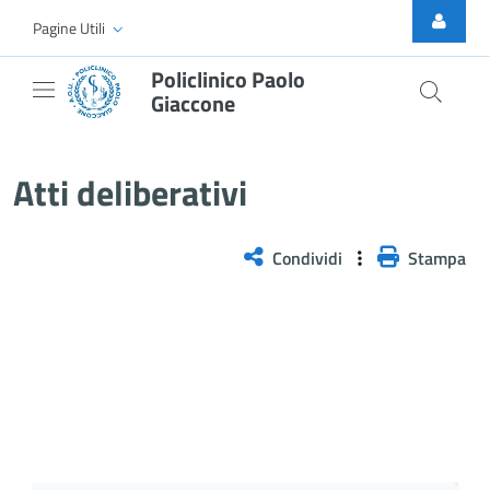
Skip to Main Content
Pagine Utili
Policlinico Paolo
Giaccone
Atti Deliberativi
Atti deliberativi
Condividi
Stampa