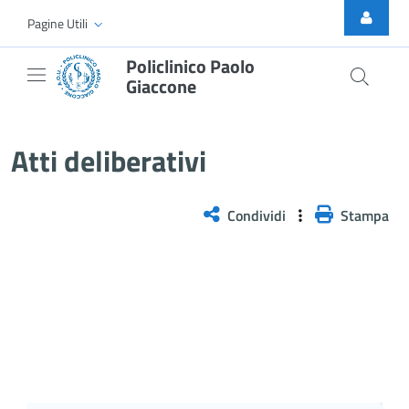
Skip to Main Content
Pagine Utili
Policlinico Paolo
Giaccone
Atti Deliberativi
Atti deliberativi
Condividi
Stampa