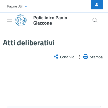
Skip to Main Content
Pagine Utili
Policlinico Paolo
Giaccone
Atti Deliberativi
Atti deliberativi
Condividi
Stampa