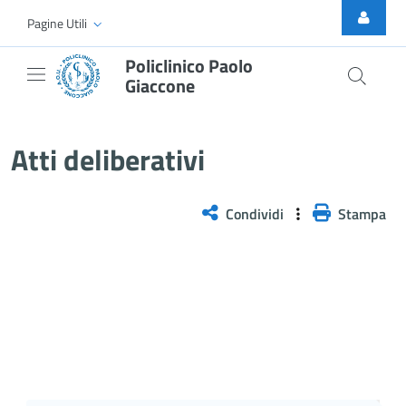
Skip to Main Content
Pagine Utili
Policlinico Paolo
Giaccone
Atti Deliberativi
Atti deliberativi
Condividi
Stampa