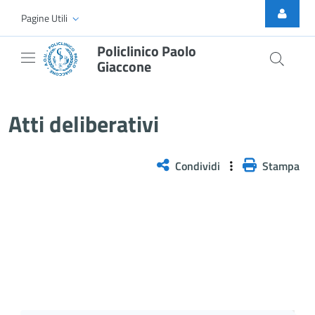
Skip to Main Content
Pagine Utili
Policlinico Paolo
Giaccone
Atti Deliberativi
Atti deliberativi
Condividi
Stampa