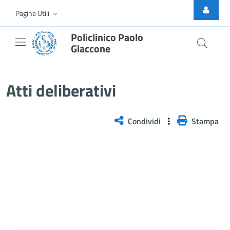
Skip to Main Content
Pagine Utili
Policlinico Paolo
Giaccone
Atti Deliberativi
Atti deliberativi
Condividi
Stampa