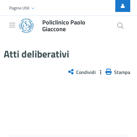
Skip to Main Content
Pagine Utili
Policlinico Paolo
Giaccone
Atti Deliberativi
Atti deliberativi
Condividi
Stampa