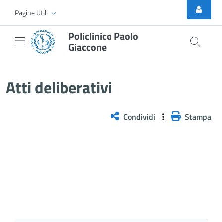
Skip to Main Content
Pagine Utili
Policlinico Paolo
Giaccone
Atti Deliberativi
Atti deliberativi
Condividi
Stampa