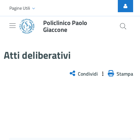
Skip to Main Content
Pagine Utili
Policlinico Paolo
Giaccone
Atti Deliberativi
Atti deliberativi
Condividi
Stampa