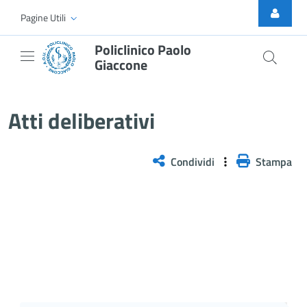
Skip to Main Content
Pagine Utili
Policlinico Paolo
Giaccone
Atti Deliberativi
Atti deliberativi
Condividi
Stampa