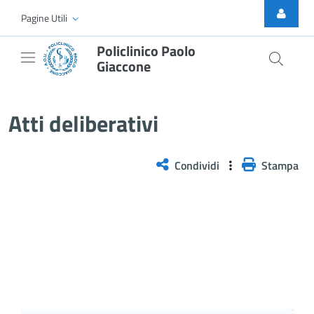
Skip to Main Content
Pagine Utili
Policlinico Paolo
Giaccone
Atti Deliberativi
Atti deliberativi
Condividi
Stampa