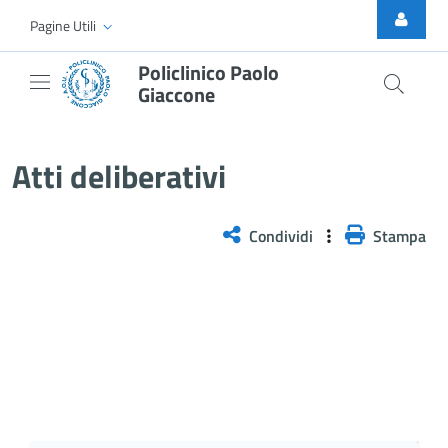
Skip to Main Content
Pagine Utili
Policlinico Paolo
Giaccone
Atti Deliberativi
Atti deliberativi
Condividi
Stampa