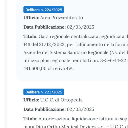
Delibera n. 224/2025
Ufficio:
Area Provveditorato
Data Pubblicazione:
02/03/2025
Titolo:
Gara regionale centralizzata aggiudicata d
148 del 21/12/2022, per l’affidamento della fornit
Aziende del Sistema Sanitario Regionale (Ns. delib
utilizzo plus regionale per i lotti nn. 3-5-6-14-2
441.600,00 oltre iva 4%.
Delibera n. 223/2025
Ufficio:
U.O.C. di Ortopedia
Data Pubblicazione:
02/03/2025
Titolo:
Autorizzazione liquidazione fattura in sop
mora Ditta Ortho Medical Devices s.r.l. - U.O.C. 