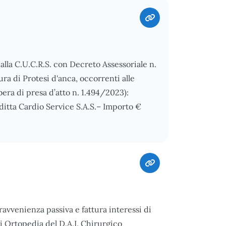
alla C.U.C.R.S. con Decreto Assessoriale n.
ura di Protesi d'anca, occorrenti alle
era di presa d’atto n. 1.494/2023):
2 ditta Cardio Service S.A.S.– Importo €
ravvenienza passiva e fattura interessi di
di Ortopedia del D.A.I. Chirurgico