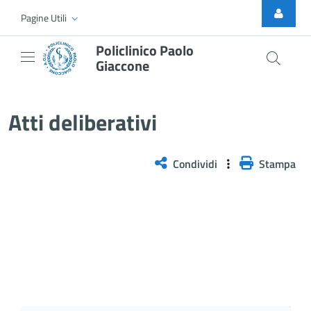
Skip to Main Content
Pagine Utili
Policlinico Paolo
Giaccone
Atti Deliberativi
Atti deliberativi
Condividi
Stampa