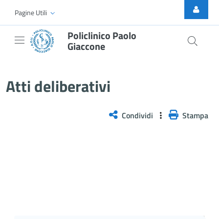
Skip to Main Content
Pagine Utili
Policlinico Paolo
Giaccone
Atti Deliberativi
Atti deliberativi
Condividi
Stampa