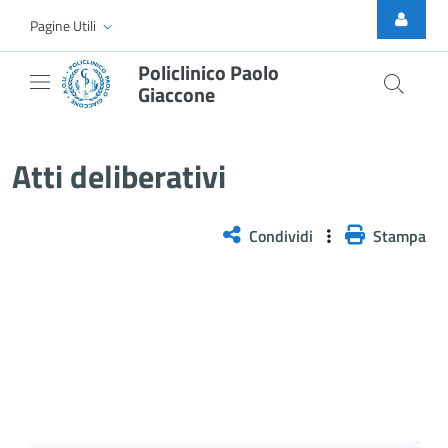
Skip to Main Content
Pagine Utili
Policlinico Paolo
Giaccone
Atti Deliberativi
Atti deliberativi
Condividi
Stampa