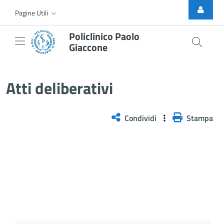
Skip to Main Content
Pagine Utili
Policlinico Paolo
Giaccone
Atti Deliberativi
Atti deliberativi
Condividi
Stampa