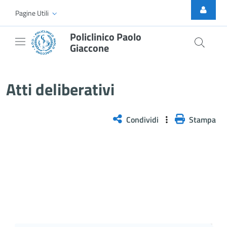
Skip to Main Content
Pagine Utili
Policlinico Paolo
Giaccone
Atti Deliberativi
Atti deliberativi
Condividi
Stampa