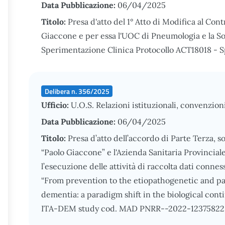
Data Pubblicazione:
06/04/2025
Titolo:
Presa d'atto del 1° Atto di Modifica al Con
Giaccone e per essa l'UOC di Pneumologia e la Soc
Sperimentazione Clinica Protocollo ACT18018 - Sp
Delibera n. 356/2025
Ufficio:
U.O.S. Relazioni istituzionali, convenzion
Data Pubblicazione:
06/04/2025
Titolo:
Presa d’atto dell’accordo di Parte Terza, s
“Paolo Giaccone” e l'Azienda Sanitaria Provincial
l’esecuzione delle attività di raccolta dati connes
“From prevention to the etiopathogenetic and p
dementia: a paradigm shift in the biological con
ITA-DEM study cod. MAD PNRR--2022-12375822, a