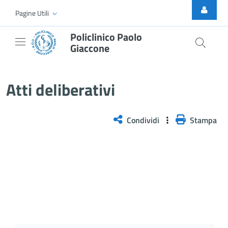
Skip to Main Content
Pagine Utili
Policlinico Paolo
Giaccone
Atti Deliberativi
Atti deliberativi
Condividi
Stampa