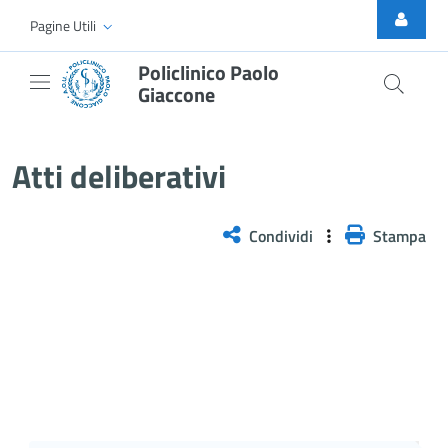
Skip to Main Content
Pagine Utili
Policlinico Paolo
Giaccone
Atti Deliberativi
Atti deliberativi
Condividi
Stampa