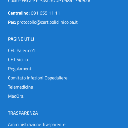
Codice Fiscale e P.Iva AOUP 05841790826
Centralino:
091 655 11 11
Pec:
protocollo@cert.policlinico.pa.it
PAGINE UTILI
CEL Palermo1
CET Sicilia
Regolamenti
Comitato Infezioni Ospedaliere
Telemedicina
MedOral
TRASPARENZA
Amministrazione Trasparente