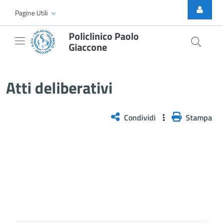
Skip to Main Content
Pagine Utili
Policlinico Paolo
Giaccone
Atti Deliberativi
Atti deliberativi
Condividi
Stampa