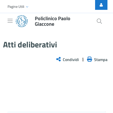
Skip to Main Content
Pagine Utili
Policlinico Paolo
Giaccone
Atti Deliberativi
Atti deliberativi
Condividi
Stampa