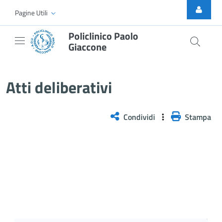
Skip to Main Content
Pagine Utili
Policlinico Paolo
Giaccone
Atti Deliberativi
Atti deliberativi
Condividi
Stampa