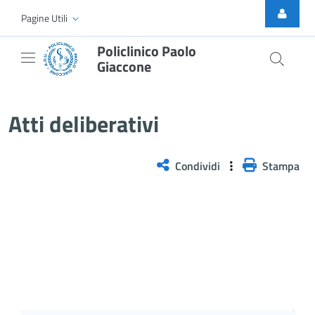
Skip to Main Content
Pagine Utili
Policlinico Paolo
Giaccone
Atti Deliberativi
Atti deliberativi
Condividi
Stampa