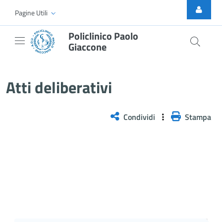
Skip to Main Content
Pagine Utili
Policlinico Paolo
Giaccone
Atti Deliberativi
Atti deliberativi
Condividi
Stampa