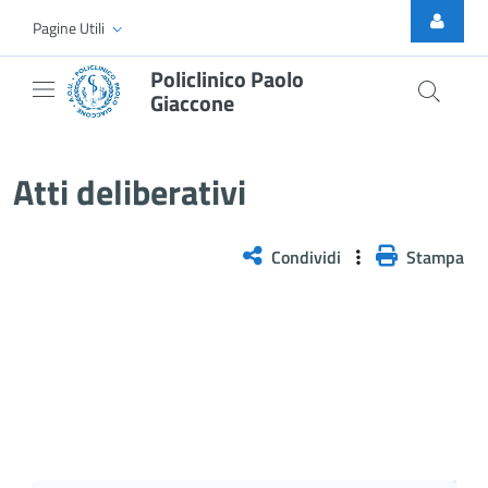
Skip to Main Content
Pagine Utili
Policlinico Paolo
Giaccone
Atti Deliberativi
Atti deliberativi
Condividi
Stampa