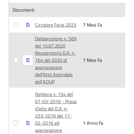
Item Selection
Documenti
Circolare Ferie 2023
7 Mesi Fa
1
Deliberazione n. 569
del 10.07.2020
Recepimento D.A. n.
164 del 2020 di
7 Mesi Fa
7
approvazione
dell'Atto Aziendale
dell'AOUP
Delibera n. 154 del
07-03-2016 - Presa
d'atto del D.A. n.
253-2016 del 17-
02-2016 ed
1 Anno Fa
1
approvazione