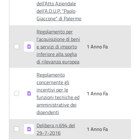
dell’Atto Aziendale
dell’A.O.U.P. “Paolo
Giaccone” di Palermo
Regolamento per
l'acquisizione di beni
e servizi di importo
1 Anno Fa
1
inferiore alla soglia
di rilevanza europea
Regolamento
concernente gli
incentivi per le
1 Anno Fa
1
funzioni tecniche ed
amministrative dei
dipendenti
Delibera n.694 del
1 Anno Fa
1
29-7-2016