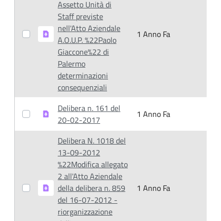
Assetto Unità di
Staff previste
nell'Atto Aziendale
1 Anno Fa
1
A.O.U.P. %22Paolo
Giaccone%22 di
Palermo
determinazioni
consequenziali
Delibera n. 161 del
1 Anno Fa
1
20-02-2017
Delibera N. 1018 del
13-09-2012
%22Modifica allegato
2 all'Atto Aziendale
della delibera n. 859
1 Anno Fa
1
del 16-07-2012 -
riorganizzazione