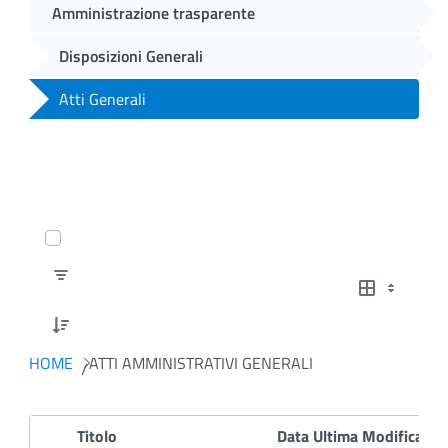
Amministrazione trasparente
Disposizioni Generali
Atti Generali
0 of 17 Articoli Selected
HOME
ATTI AMMINISTRATIVI GENERALI
Titolo
Data Ultima Modifica
D