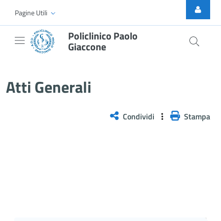
Skip to Main Content
Pagine Utili
Policlinico Paolo
Giaccone
Atti Generali
Atti Generali
Condividi
Stampa