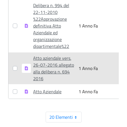
Delibera n. 994 del
22-11-2010
%22Approvazione
definitiva Atto
1 Anno Fa
1
Aziendale ed
organizzazione
dipartimentale%22
Atto aziendale vers.
26-07-2016 allegato
1 Anno Fa
1
alla delibera n. 694
2016
Atto Aziendale
1 Anno Fa
1
20 Elementi
Per pagina