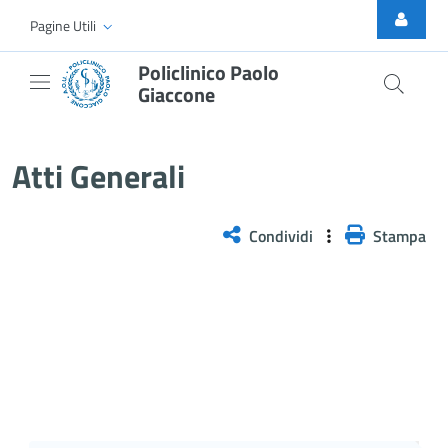
Skip to Main Content
Pagine Utili
Policlinico Paolo
Giaccone
Atti Generali
Atti Generali
Condividi
Stampa