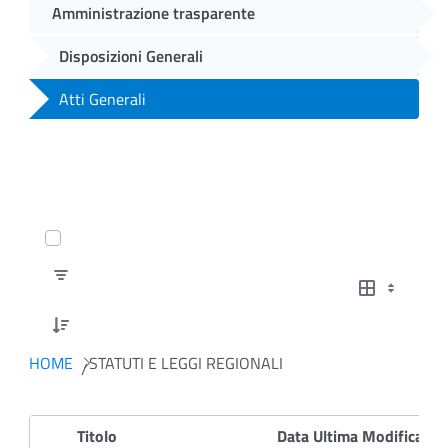
Amministrazione trasparente
Disposizioni Generali
Atti Generali
0 of 9 Articoli Selected
HOME
STATUTI E LEGGI REGIONALI
Titolo
Data Ultima Modifica
D