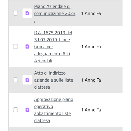
Piano Aziendale di
comunicazione 2023
1 Anno Fa
1
.
D.A. 1675 2019 del
31.07.2019. Linee
Guida per
1 Anno Fa
1
adeguamento Atti
Aziendali
Atto di indirizzo
aziendale sulle liste
1 Anno Fa
1
d'attesa
Approvazione piano
operativo
1 Anno Fa
1
abbattimento liste
d'attesa