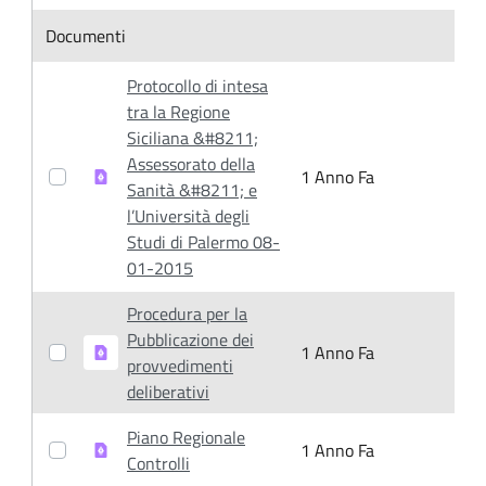
Item Selection
Documenti
Protocollo di intesa
tra la Regione
Siciliana &#8211;
Assessorato della
1 Anno Fa
1
Sanità &#8211; e
l’Università degli
Studi di Palermo 08-
01-2015
Procedura per la
Pubblicazione dei
1 Anno Fa
1
provvedimenti
deliberativi
Piano Regionale
1 Anno Fa
1
Controlli