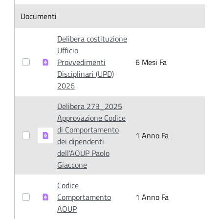
Item Selection
Documenti
Delibera costituzione
Ufficio
Provvedimenti
6 Mesi Fa
6
Disciplinari (UPD)
2026
Delibera 273_2025
Approvazione Codice
di Comportamento
1 Anno Fa
1
dei dipendenti
dell'AOUP Paolo
Giaccone
Codice
Comportamento
1 Anno Fa
1
AOUP