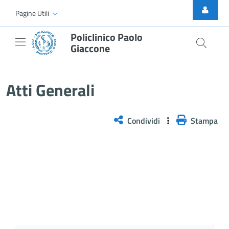
Skip to Main Content
Pagine Utili
Policlinico Paolo
Giaccone
Atti Generali
Atti Generali
Condividi
Stampa