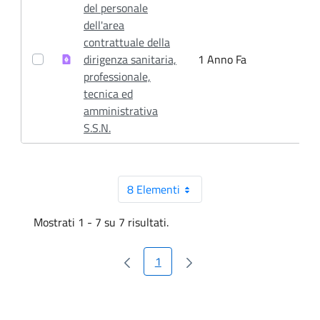
del personale
dell'area
contrattuale della
dirigenza sanitaria,
1 Anno Fa
1
professionale,
tecnica ed
amministrativa
S.S.N.
8 Elementi
Per pagina
Mostrati 1 - 7 su 7 risultati.
1
Pagina