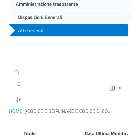
Amministrazione trasparente
Disposizioni Generali
Atti Generali
0 of 7 Articoli Selected
HOME
CODICE DISCIPLINARE E CODICE DI CONDOTTA
Titolo
Data Ultima Modifica
D