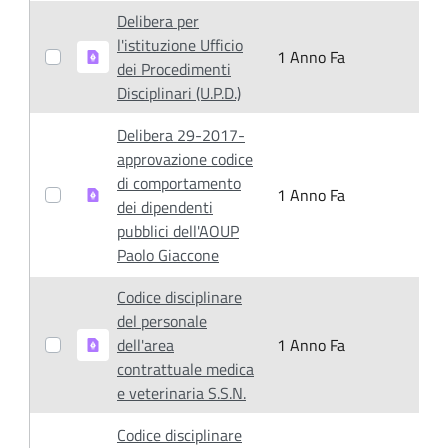
Delibera per
l'istituzione Ufficio
1 Anno Fa
1
dei Procedimenti
Disciplinari (U.P.D.)
Delibera 29-2017-
approvazione codice
di comportamento
1 Anno Fa
1
dei dipendenti
pubblici dell'AOUP
Paolo Giaccone
Codice disciplinare
del personale
dell'area
1 Anno Fa
1
contrattuale medica
e veterinaria S.S.N.
Codice disciplinare