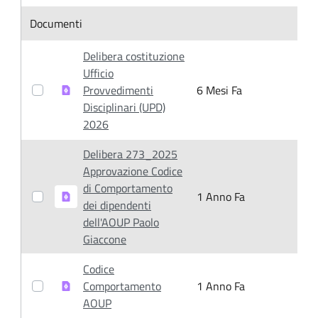
Item Selection
Documenti
Delibera costituzione
Ufficio
Provvedimenti
6 Mesi Fa
6
Disciplinari (UPD)
2026
Delibera 273_2025
Approvazione Codice
di Comportamento
1 Anno Fa
1
dei dipendenti
dell'AOUP Paolo
Giaccone
Codice
Comportamento
1 Anno Fa
1
AOUP