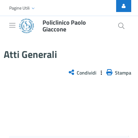
Skip to Main Content
Pagine Utili
Policlinico Paolo
Giaccone
Atti Generali
Atti Generali
Condividi
Stampa