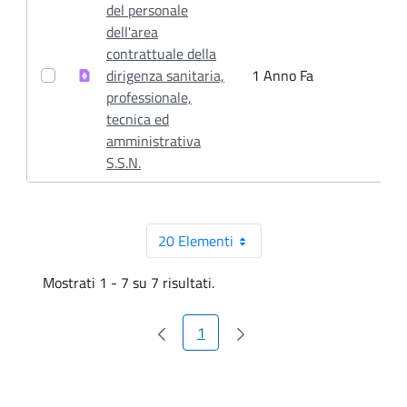
del personale
dell'area
contrattuale della
dirigenza sanitaria,
1 Anno Fa
1
professionale,
tecnica ed
amministrativa
S.S.N.
20 Elementi
Per pagina
Mostrati 1 - 7 su 7 risultati.
1
Pagina