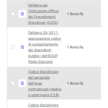
Delibera per
l'istituzione Ufficio
1 Anno Fa
1
dei Procedimenti
Disciplinari (U.P.D.)
Delibera 29-2017-
approvazione codice
di comportamento
1 Anno Fa
1
dei dipendenti
pubblici dell'AOUP
Paolo Giaccone
Codice disciplinare
del personale
dell'area
1 Anno Fa
1
contrattuale medica
e veterinaria S.S.N.
Codice disciplinare