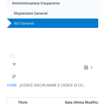
Amministrazione trasparente
Disposizioni Generali
Atti Generali
0 of 7 Articoli Selected
HOME
CODICE DISCIPLINARE E CODICE DI CONDOTTA
Titolo
Data Ultima Modifica
D