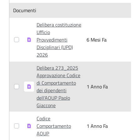
Item Selection
Documenti
Delibera costituzione
Ufficio
Provvedimenti
6 Mesi Fa
6
Disciplinari (UPD)
2026
Delibera 273_2025
Approvazione Codice
di Comportamento
1 Anno Fa
1
dei dipendenti
dell'AOUP Paolo
Giaccone
Codice
Comportamento
1 Anno Fa
1
AOUP