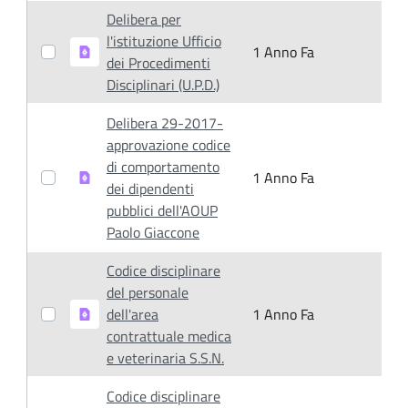
Delibera per
l'istituzione Ufficio
1 Anno Fa
1
dei Procedimenti
Disciplinari (U.P.D.)
Delibera 29-2017-
approvazione codice
di comportamento
1 Anno Fa
1
dei dipendenti
pubblici dell'AOUP
Paolo Giaccone
Codice disciplinare
del personale
dell'area
1 Anno Fa
1
contrattuale medica
e veterinaria S.S.N.
Codice disciplinare