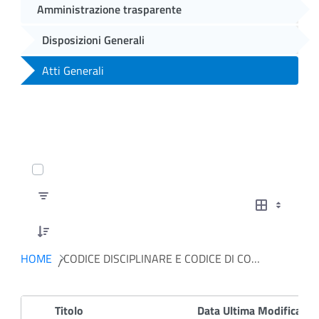
Amministrazione trasparente
Disposizioni Generali
Atti Generali
0 of 7 Articoli Selected
HOME
CODICE DISCIPLINARE E CODICE DI CONDOTTA
Titolo
Data Ultima Modifica
D