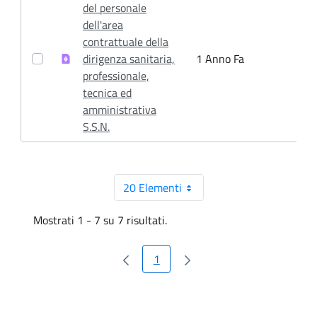
del personale
dell'area
contrattuale della
dirigenza sanitaria,
1 Anno Fa
1
professionale,
tecnica ed
amministrativa
S.S.N.
20 Elementi
Per pagina
Mostrati 1 - 7 su 7 risultati.
1
Pagina