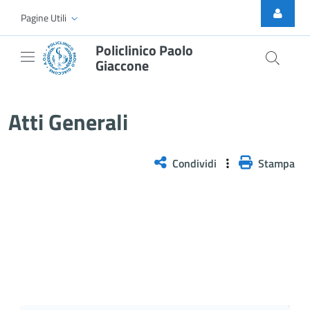
Skip to Main Content
Pagine Utili
Policlinico Paolo
Giaccone
Atti Generali
Atti Generali
Condividi
Stampa