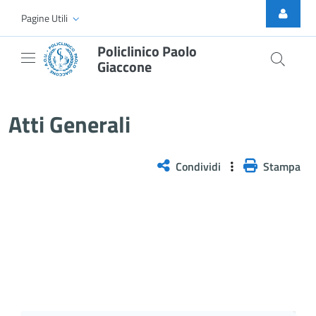
Skip to Main Content
Pagine Utili
Policlinico Paolo
Giaccone
Atti Generali
Atti Generali
Condividi
Stampa