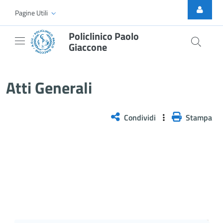
Skip to Main Content
Pagine Utili
Policlinico Paolo
Giaccone
Atti Generali
Atti Generali
Condividi
Stampa