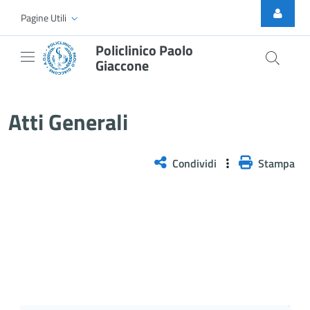
Skip to Main Content
Pagine Utili
Policlinico Paolo
Giaccone
Atti Generali
Atti Generali
Condividi
Stampa