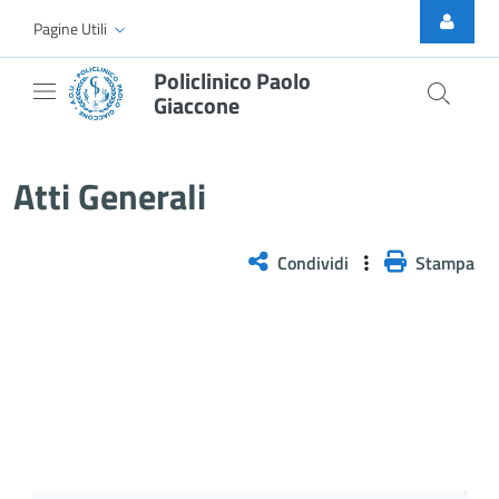
Skip to Main Content
Pagine Utili
Policlinico Paolo
Giaccone
Atti Generali
Atti Generali
Condividi
Stampa